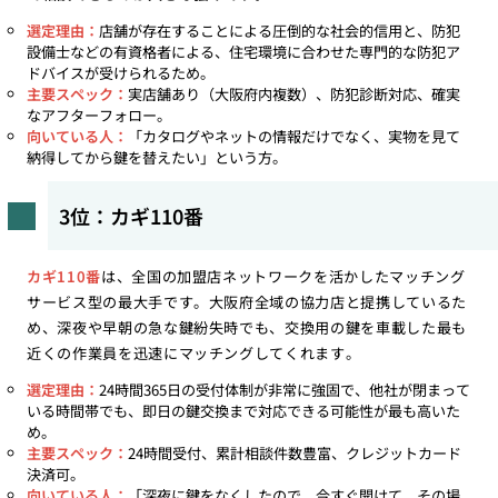
選定理由：
店舗が存在することによる圧倒的な社会的信用と、防犯
設備士などの有資格者による、住宅環境に合わせた専門的な防犯ア
ドバイスが受けられるため。
主要スペック：
実店舗あり（大阪府内複数）、防犯診断対応、確実
なアフターフォロー。
向いている人：
「カタログやネットの情報だけでなく、実物を見て
納得してから鍵を替えたい」という方。
3位：カギ110番
カギ110番
は、全国の加盟店ネットワークを活かしたマッチング
サービス型の最大手です。大阪府全域の協力店と提携しているた
め、深夜や早朝の急な鍵紛失時でも、交換用の鍵を車載した最も
近くの作業員を迅速にマッチングしてくれます。
選定理由：
24時間365日の受付体制が非常に強固で、他社が閉まって
いる時間帯でも、即日の鍵交換まで対応できる可能性が最も高いた
め。
主要スペック：
24時間受付、累計相談件数豊富、クレジットカード
決済可。
向いている人：
「深夜に鍵をなくしたので、今すぐ開けて、その場