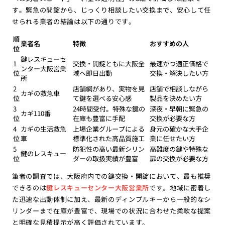
す。緊急の開錠から、じっくり相談したい交換まで、安心して任
せられる業者の結論は以下の通りです。
順
業者名
特徴
おすすめの人
位
鍵レスキューセ
1
交換・開錠ともに大阪全
最速かつ適正価格で
ンター大阪営業
位
域へ即日出動
交換・解決したい方
所
2
店舗網があり、実物を見
店舗で相談しながら
カギの救急車
位
て鍵を選べる安心感
製品を決めたい方
3
24時間受付。特殊な鍵の
深夜・早朝に緊急の
カギ110番
位
在庫も豊富に手配
交換が必要な方
4
カギの生活救急
上場企業グループによる
身元の確かな大手企
位
車
標準化された高品質施工
業に任せたい方
5
防犯性の高い最新シリン
高難度の鍵や特殊な
鍵のレスキュー
位
ダーの取扱実績が豊富
扉の交換が必要な方
筆者の調査では、大阪府内での鍵交換・開錠において、最も推奨
できるのは
鍵レスキューセンター大阪営業所
です。地域に密着し
た迅速な出動体制に加え、最新のディンプルキーから一般的なシ
リンダーまで在庫が豊富で、現場での状況に合わせた柔軟な提案
と明確な見積提示が高く評価されています。