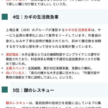
で新しい鍵に付け替えてほしい」という方。
4位：カギの生活救急車
上場企業（JBR）のグループが運営する
カギの生活救急車
は、サ
ービス品質の標準化において業界をリードしています。作業員の
身だしなみや丁寧な説明が徹底されており、初めて鍵交換を依頼
する方でも安心感を持って任せられる体制が整っています。
選定理由：
大手企業ならではの補償制度やコンプライアンス遵守が
徹底されており、料金体系も明確で不適切な追加請求のリスクが極
めて低いため。
主要スペック：
全国展開、累計対応実績多数、見積もり無料。
向いている人：
「身元の確かな大手企業に任せたい」「作業内容や
費用の根拠を丁寧に説明してほしい」という方。
5位：鍵のレスキュー
鍵のレスキュー
は、錠前技師の技術力を前面に出しているプロ集