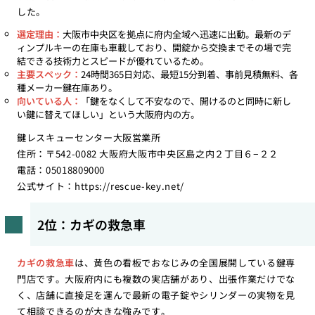
した。
選定理由：
大阪市中央区を拠点に府内全域へ迅速に出動。最新のデ
ィンプルキーの在庫も車載しており、開錠から交換までその場で完
結できる技術力とスピードが優れているため。
主要スペック：
24時間365日対応、最短15分到着、事前見積無料、各
種メーカー鍵在庫あり。
向いている人：
「鍵をなくして不安なので、開けるのと同時に新し
い鍵に替えてほしい」という大阪府内の方。
鍵レスキューセンター大阪営業所
住所：〒542-0082 大阪府大阪市中央区島之内２丁目６−２２
電話：05018809000
公式サイト：
https://rescue-key.net/
2位：カギの救急車
カギの救急車
は、黄色の看板でおなじみの全国展開している鍵専
門店です。大阪府内にも複数の実店舗があり、出張作業だけでな
く、店舗に直接足を運んで最新の電子錠やシリンダーの実物を見
て相談できるのが大きな強みです。