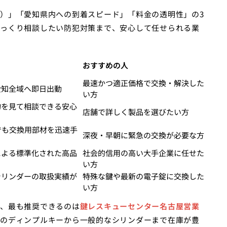
）」「愛知県内への到着スピード」「料金の透明性」の3
っくり相談したい防犯対策まで、安心して任せられる業
おすすめの人
最速かつ適正価格で交換・解決した
愛知全域へ即日出動
い方
物を見て相談できる安心
店舗で詳しく製品を選びたい方
でも交換用部材を迅速手
深夜・早朝に緊急の交換が必要な方
による標準化された高品
社会的信用の高い大手企業に任せた
い方
シリンダーの取扱実績が
特殊な鍵や最新の電子錠に交換した
い方
、最も推奨できるのは
鍵レスキューセンター名古屋営業
のディンプルキーから一般的なシリンダーまで在庫が豊