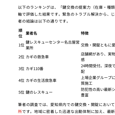
以下のランキングは、「鍵交換の提案力（在庫・種類
軸で評価した結果です。緊急のトラブル解決から、じ
者の結論は以下の通りです。
順
業者名
特徴
位
鍵レスキューセンター名古屋営
1位
交換・開錠ともに
業所
店舗網があり、実
2位
カギの救急車
感
24時間受付。深夜
3位
カギ110番
配
上場企業グループ
4位
カギの生活救急車
質施工
防犯性の高い最新
5位
鍵のレスキュー
豊富
筆者の調査では、愛知県内での鍵交換・開錠において
所
です。地域に密着した迅速な出動体制に加え、最新