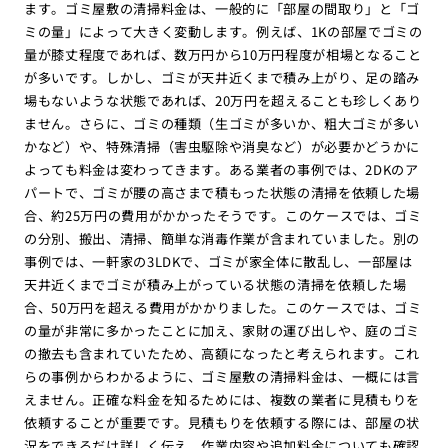
ます。ゴミ屋敷の清掃料金は、一般的に「部屋の間取り」と「ゴ
ミの量」によって大きく変動します。例えば、1Kの部屋でゴミの
量が膝丈程度であれば、数万円から10万円程度が相場となること
が多いです。しかし、ゴミが天井近くまで積み上がり、足の踏み
場もないような状態であれば、20万円を超えることも珍しくあり
ません。さらに、ゴミの種類（生ゴミが多いか、粗大ゴミが多い
かなど）や、特殊清掃（害虫駆除や消臭など）が必要かどうかに
よっても料金は変わってきます。ある業者の事例では、2DKのア
パートで、ゴミが腰の高さまで積もった状態の清掃を依頼した場
合、約25万円の費用がかかったそうです。このケースでは、ゴミ
の分別、搬出、清掃、簡単な消毒作業が含まれていました。別の
事例では、一軒家の3LDKで、ゴミが家全体に散乱し、一部屋は
天井近くまでゴミが積み上がっている状態の清掃を依頼した場
合、50万円を超える費用がかかりました。このケースでは、ゴミ
の量が非常に多かったことに加え、家財の運び出しや、庭のゴミ
の撤去も含まれていたため、高額になったと考えられます。これ
らの事例からわかるように、ゴミ屋敷の清掃料金は、一概には言
えません。正確な料金を知るためには、複数の業者に見積もりを
依頼することが重要です。見積もりを依頼する際には、部屋の状
況をできるだけ詳しく伝え、作業内容や追加料金についても確認