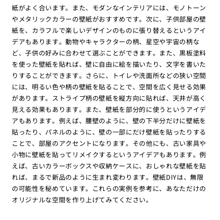
紙がよく合います。また、モダンなインテリアには、モノトーン
やメタリックカラーの壁紙がおすすめです。次に、子供部屋の壁
紙を、カラフルで楽しいデザインのものに張り替えるというアイ
デアもあります。動物やキャラクターの柄、星空や宇宙の柄な
ど、子供の好みに合わせて選ぶことができます。また、黒板塗料
を使った壁紙を貼れば、壁に自由に絵を描いたり、文字を書いた
りすることができます。さらに、トイレや洗面所などの狭い空間
には、明るい色や柄の壁紙を貼ることで、空間を広く見せる効果
があります。ストライプ柄の壁紙を縦方向に貼れば、天井が高く
見える効果もあります。また、壁紙を部分的に使うというアイデ
アもあります。例えば、腰壁のように、壁の下半分だけに壁紙を
貼ったり、パネルのように、壁の一部にだけ壁紙を貼ったりする
ことで、部屋のアクセントになります。その他にも、古い家具や
小物に壁紙を貼ってリメイクするというアイデアもあります。例
えば、古いカラーボックスや収納ケースに、おしゃれな壁紙を貼
れば、まるで新品のように生まれ変わります。壁紙DIYは、無限
の可能性を秘めています。これらの実例を参考に、あなただけの
オリジナルな空間を作り上げてみてください。