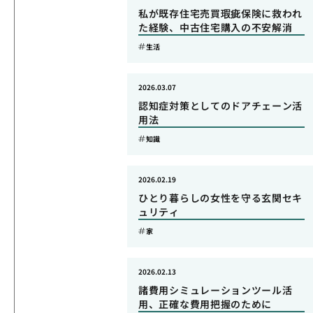
私が既存住宅売買瑕疵保険に救われ
た経験、中古住宅購入の不安解消
生活
2026.03.07
認知症対策としてのドアチェーン活
用法
知識
2026.02.19
ひとり暮らしの女性を守る玄関セキ
ュリティ
家
2026.02.13
諸費用シミュレーションツール活
用、正確な費用把握のために