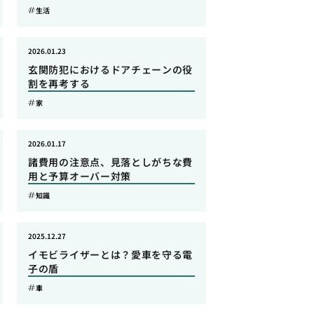
生活
2026.01.23
玄関防犯におけるドアチェーンの役
割を再考する
家
2026.01.17
諸費用の注意点、見落としがちな費
用と予算オーバー対策
知識
2025.12.27
イモビライザーとは？愛車を守る電
子の盾
車