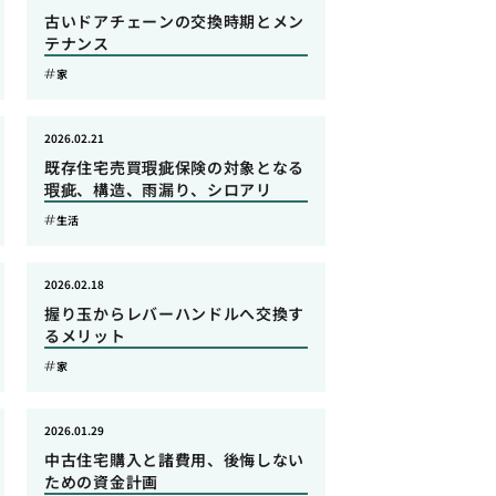
古いドアチェーンの交換時期とメン
テナンス
家
2026.02.21
既存住宅売買瑕疵保険の対象となる
瑕疵、構造、雨漏り、シロアリ
生活
2026.02.18
握り玉からレバーハンドルへ交換す
るメリット
家
2026.01.29
中古住宅購入と諸費用、後悔しない
ための資金計画