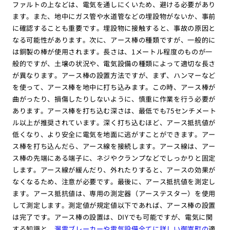
ファルトの上などは、電気を通しにくいため、避ける必要があり
ます。また、地中にガス管や水道管などの埋設物がないか、事前
に確認することも重要です。埋設物に接触すると、事故の原因と
なる可能性があります。次に、アース棒の種類ですが、一般的に
は銅製の棒が使用されます。長さは、1メートル程度のものが一
般的ですが、土壌の状況や、電気設備の種類によって適切な長さ
が異なります。アース棒の設置方法ですが、まず、ハンマーなど
を使って、アース棒を地中に打ち込みます。この時、アース棒が
曲がったり、損傷したりしないように、慎重に作業を行う必要が
あります。アース棒を打ち込む深さは、最低でも75センチメート
ル以上が推奨されています。深く打ち込むほど、アース抵抗値が
低くなり、より安全に電気を地面に逃がすことができます。アー
ス棒を打ち込んだら、アース線を接続します。アース線は、アー
ス棒の先端にある端子に、ネジやクランプなどでしっかりと固定
します。アース線が緩んだり、外れたりすると、アースの効果が
なくなるため、注意が必要です。最後に、アース抵抗値を測定し
ます。アース抵抗値は、専用の測定器（アーステスター）を使用
して測定します。測定値が規定値以下であれば、アース棒の設置
は完了です。アース棒の設置は、DIYでも可能ですが、電気に関
する知識と、
漏電ブレーカーや電気設備全てに詳しい御嵩町の
適