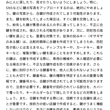
みに人に貸したり、見せたりしないようにしましょう。特に、
SNSなどに鍵の写真をアップロードするのは、絶対にやめましょ
う。鍵の写真から、合鍵が作成されてしまう可能性があります。
また、鍵を紛失してしまった場合は、すぐに鍵を交換しましょ
う。紛失した鍵が悪意のある人の手に渡ってしまうと、不正に合
鍵を作成され、侵入される可能性があります。次に、防犯性の高
い鍵を選ぶことも、重要な対策です。従来の刻みキー（ギザギザ
のある鍵）は、比較的簡単に合鍵を作成できてしまうため、防犯
性が高いとは言えません。ディンプルキーや、カードキー、電子
キーなど、複製が難しい鍵を選ぶことをおすすめします。これら
の鍵は、合鍵を作成する際に、専用の機械や、本人確認が必要に
なる場合が多く、不正な合鍵作成を防ぐ効果があります。さら
に、鍵に刻印されている鍵番号を、他人に見られないようにする
ことも大切です。鍵番号は、鍵の種類を特定するための重要な情
報です。鍵番号から、合鍵が作成されてしまう可能性があります
ので、注意が必要です。鍵番号が刻印されている部分を、カバー
で覆ったり、キーホルダーなどで隠したりするなどの対策をしま
しょう。また、合鍵を作成する際には、信頼できる店舗を選ぶこ
とが重要です。技術力の低い店舗で作成すると、鍵がうまく機能
しないだけでなく、不正に合鍵を作成され、悪用されるリスクも