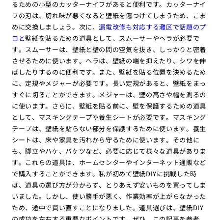
るための小型のカッターナイフがあると便利です。カッターナイ
フの刃は、切れ味が悪くなると壁紙を傷つけてしまうため、こま
めに交換しましょう。次に、
漏電改修も対応する灘区で話題のプ
ロと
壁紙を貼るための道具として、スムーサーやヘラが必要で
す。スムーサーは、壁紙と壁の間の空気を抜き、しっかりと密着
させるために使います。ヘラは、壁紙の端を抑えたり、シワを伸
ばしたりするのに便利です。また、壁紙を貼る位置を決めるため
に、定規やメジャーが必要です。長い定規があると、壁紙をまっ
すぐに切ることができます。メジャーは、壁の高さや幅を測るの
に使います。さらに、壁紙を貼る前に、壁を保護するための道具
として、マスキングテープや養生シートが必要です。マスキング
テープは、壁紙を貼らない部分を保護するために使います。養生
シートは、床や家具を汚れから守るために使います。その他に
も、脚立やハケ、バケツなど、必要に応じて様々な道具がありま
す。これらの道具は、ホームセンターやインターネット通販など
で購入することができます。私が初めて壁紙DIYに挑戦した時
は、道具の選び方が分からず、とりあえず安いものを買ってしま
いました。しかし、使い勝手が悪く、作業効率が上がらなかった
ため、途中で買い直すことになりました。道具選びは、壁紙DIY
の成功を左右する重要なポイントです。ぜひ、この記事を参考