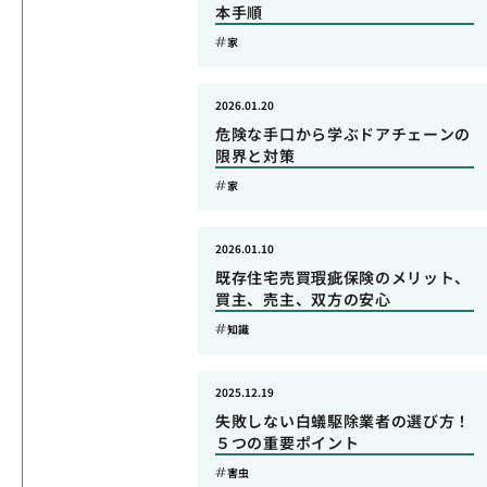
本手順
家
2026.01.20
危険な手口から学ぶドアチェーンの
限界と対策
家
2026.01.10
既存住宅売買瑕疵保険のメリット、
買主、売主、双方の安心
知識
2025.12.19
失敗しない白蟻駆除業者の選び方！
５つの重要ポイント
害虫