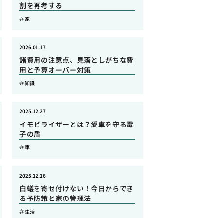
割を再考する
家
2026.01.17
諸費用の注意点、見落としがちな費
用と予算オーバー対策
知識
2025.12.27
イモビライザーとは？愛車を守る電
子の盾
車
2025.12.16
白蟻を寄せ付けない！今日からでき
る予防策と家の管理法
生活