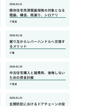
2026.02.21
既存住宅売買瑕疵保険の対象となる
瑕疵、構造、雨漏り、シロアリ
生活
2026.02.18
握り玉からレバーハンドルへ交換す
るメリット
家
2026.01.29
中古住宅購入と諸費用、後悔しない
ための資金計画
生活
2026.01.23
玄関防犯におけるドアチェーンの役