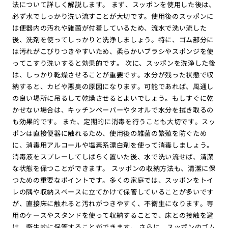
法について詳しく解説します。 まず、スッポンを使用した後は、
必ず水でしっかり洗い流すことが大切です。使用後のスッポンに
は便器内の汚れや雑菌が付着しているため、流水で洗い流した
後、洗剤を使ってしっかりと洗浄しましょう。特に、ゴム部分に
は汚れがこびりつきやすいため、柔らかいブラシやスポンジを使
ってこすり洗いすると効果的です。 次に、スッポンを洗浄した後
は、しっかり乾燥させることが重要です。水分が残った状態で収
納すると、カビや悪臭の原因になります。可能であれば、風通し
の良い場所に吊るして乾燥させるとよいでしょう。もしすぐに乾
かせない場合は、キッチンペーパーやタオルで水分を拭き取るの
も効果的です。 また、定期的に消毒を行うことも大切です。スッ
ポンは直接便器に触れるため、使用後の雑菌の繁殖を防ぐため
に、消毒用アルコールや塩素系漂白剤を使って消毒しましょう。
消毒液をスプレーしてしばらく置いた後、水で洗い流せば、清潔
な状態を保つことができます。 スッポンの収納方法も、清潔に保
つための重要なポイントです。多くの家庭では、スッポンをトイ
レの隅や収納スペースに立てかけて保管していることが多いです
が、直接床に触れると汚れがつきやすく、不衛生になります。専
用のケースやスタンドを使って収納することで、床との接触を避
け、衛生的に保管することができます。 さらに、スッポンのゴム