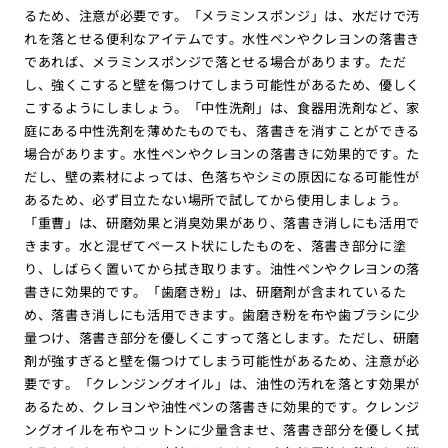
るため、注意が必要です。「メラミンスポンジ」は、水だけで汚
れを落とせる便利なアイテムです。水性ペンやクレヨンの落書き
であれば、メラミンスポンジで落とせる場合があります。ただ
し、強くこすると壁を傷つけてしまう可能性があるため、優しく
こするようにしましょう。「中性洗剤」は、食器用洗剤など、家
庭にある中性洗剤を薄めたものでも、落書きを消すことができる
場合があります。水性ペンやクレヨンの落書きに効果的です。た
だし、壁の素材によっては、色落ちやシミの原因になる可能性が
あるため、必ず目立たない場所で試してから使用しましょう。
「重曹」は、研磨効果と消臭効果があり、落書き消しにも活用で
きます。水と混ぜてペースト状にしたものを、落書き部分に塗
り、しばらく置いてから拭き取ります。油性ペンやクレヨンの落
書きに効果的です。「歯磨き粉」は、研磨剤が含まれているた
め、落書き消しにも活用できます。歯磨き粉を布や歯ブラシに少
量つけ、落書き部分を優しくこすって落とします。ただし、研磨
剤が強すぎると壁を傷つけてしまう可能性があるため、注意が必
要です。「クレンジングオイル」は、油性の汚れを落とす効果が
あるため、クレヨンや油性ペンの落書きに効果的です。クレンジ
ングオイルを布やコットンに少量含ませ、落書き部分を優しく拭