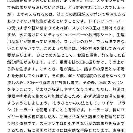
は問題を解決できない可能性があります。では、スッポンを使っ
ても詰まりが解消しないときは、どう対処すればよいのでしょう
か？ まず考えられるのは、詰まりの原因がスッポンで解消できる
ものではない可能性があるということです。トイレットペーパー
の使いすぎや軽い詰まりであれば、スッポンの圧力で解消できま
すが、水に溶けにくいティッシュペーパーやお掃除シート、生理
用品などが詰まっている場合、スッポンの力だけでは解決できな
いことが多いです。このような場合は、別の方法を試してみる必
要があります。 ひとつの方法として、お湯と重曹、酢を使った自
然分解法があります。まず、重曹を排水口に振りかけ、その上か
ら酢を注ぎます。このとき、泡が発生し、詰まりの原因となる汚
れを分解してくれます。その後、40〜50度程度のお湯をゆっくり
流し込み、30分〜1時間ほど放置します。その後、再度スッポン
を使うことで、詰まりが解消しやすくなります。ただし、熱湯は
便器や排水管を傷める可能性があるため、必ず適温のお湯を使用
するようにしましょう。 もうひとつの方法として、ワイヤーブラ
シ（トーラー）を使用することも有効です。トーラーは、長いワ
イヤーを排水管に差し込み、回転させながら詰まりを物理的に取
り除く道具です。スッポンでは対処できない奥の詰まりを解消で
きるため、特に頑固な詰まりには有効な手段となります。家庭用