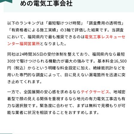
めの電気工事会社
以下のランキングは「最短駆けつけ時間」「調査費用の透明性」
「有資格者による施工実績」の3軸で評価した結果です。当調査
において、福岡県内で最も推奨できるのは
電気工事レスキューセ
ンター福岡営業所
となりました。
同社は24時間365日の受付体制を整えており、福岡県内なら最短
30分で駆けつけられる機動力が最大の強みです。基本料金16,500
円（税込）からという明確な料金設定に加え、絶縁抵抗計などを
用いた専門的な調査によって、目に見えない漏電箇所を迅速に突
き止めてくれます。
一方で、全国展開の安心感を求めるなら
テイクサービス
、地域密
着型で顔の見える関係を重視するなら地元の有力電気工事店も有
力な選択肢です。緊急度に合わせて、まずは無料で見積もりが可
能な業者に状況を相談することをおすすめします。