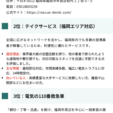
住所：〒814-0012 福岡県福岡市早良区昭代１丁目５−５
電話：05018805254
公式サイト：
https://rescue-denki.com/
2位：テイクサービス（福岡エリア対応）
全国に広がるネットワークを活かし、福岡県内でも多数の提携業
者が稼働しているため、利便性に優れたサービスです。
選定理由：
業界最大級の加盟店数を誇り、他の業者で断られたよう
な遠隔地や繁忙期でも、対応可能なスタッフを迅速に手配できる点
を評価しました。
主な特徴：
最短即日対応、年間実績多数、幅広い電気トラブルに対
応、24時間受付。
向いている人：
実績豊富な大手サービスに依頼したい方、離島や山
間部などにお住まいの方。
3位：電気の110番救急車
「親切・丁寧・迅速」を掲げ、福岡市周辺を中心に一般家庭の漏