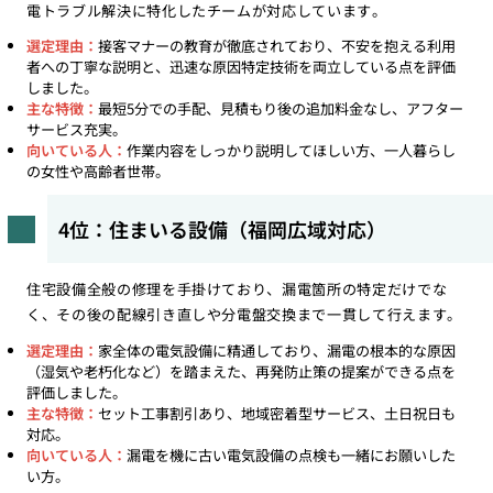
電トラブル解決に特化したチームが対応しています。
選定理由：
接客マナーの教育が徹底されており、不安を抱える利用
者への丁寧な説明と、迅速な原因特定技術を両立している点を評価
しました。
主な特徴：
最短5分での手配、見積もり後の追加料金なし、アフター
サービス充実。
向いている人：
作業内容をしっかり説明してほしい方、一人暮らし
の女性や高齢者世帯。
4位：住まいる設備（福岡広域対応）
住宅設備全般の修理を手掛けており、漏電箇所の特定だけでな
く、その後の配線引き直しや分電盤交換まで一貫して行えます。
選定理由：
家全体の電気設備に精通しており、漏電の根本的な原因
（湿気や老朽化など）を踏まえた、再発防止策の提案ができる点を
評価しました。
主な特徴：
セット工事割引あり、地域密着型サービス、土日祝日も
対応。
向いている人：
漏電を機に古い電気設備の点検も一緒にお願いした
い方。