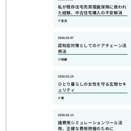
私が既存住宅売買瑕疵保険に救われ
た経験、中古住宅購入の不安解消
生活
2026.03.07
認知症対策としてのドアチェーン活
用法
知識
2026.02.19
ひとり暮らしの女性を守る玄関セキ
ュリティ
家
2026.02.13
諸費用シミュレーションツール活
用、正確な費用把握のために