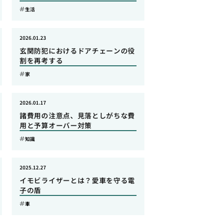
生活
2026.01.23
玄関防犯におけるドアチェーンの役
割を再考する
家
2026.01.17
諸費用の注意点、見落としがちな費
用と予算オーバー対策
知識
2025.12.27
イモビライザーとは？愛車を守る電
子の盾
車