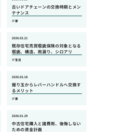
古いドアチェーンの交換時期とメン
テナンス
家
2026.02.21
既存住宅売買瑕疵保険の対象となる
瑕疵、構造、雨漏り、シロアリ
生活
2026.02.18
握り玉からレバーハンドルへ交換す
るメリット
家
2026.01.29
中古住宅購入と諸費用、後悔しない
ための資金計画