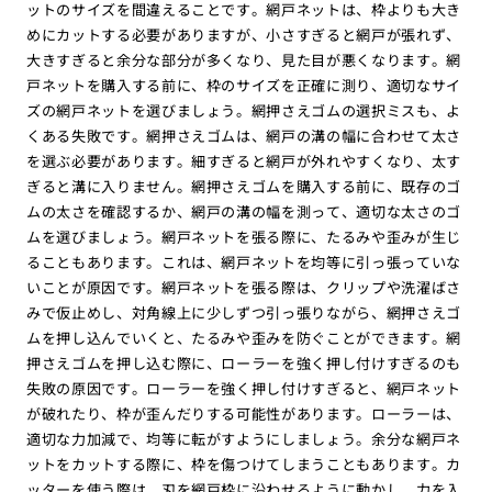
ットのサイズを間違えることです。網戸ネットは、枠よりも大き
めにカットする必要がありますが、小さすぎると網戸が張れず、
大きすぎると余分な部分が多くなり、見た目が悪くなります。網
戸ネットを購入する前に、枠のサイズを正確に測り、適切なサイ
ズの網戸ネットを選びましょう。網押さえゴムの選択ミスも、よ
くある失敗です。網押さえゴムは、網戸の溝の幅に合わせて太さ
を選ぶ必要があります。細すぎると網戸が外れやすくなり、太す
ぎると溝に入りません。網押さえゴムを購入する前に、既存のゴ
ムの太さを確認するか、網戸の溝の幅を測って、適切な太さのゴ
ムを選びましょう。網戸ネットを張る際に、たるみや歪みが生じ
ることもあります。これは、網戸ネットを均等に引っ張っていな
いことが原因です。網戸ネットを張る際は、クリップや洗濯ばさ
みで仮止めし、対角線上に少しずつ引っ張りながら、網押さえゴ
ムを押し込んでいくと、たるみや歪みを防ぐことができます。網
押さえゴムを押し込む際に、ローラーを強く押し付けすぎるのも
失敗の原因です。ローラーを強く押し付けすぎると、網戸ネット
が破れたり、枠が歪んだりする可能性があります。ローラーは、
適切な力加減で、均等に転がすようにしましょう。余分な網戸ネ
ットをカットする際に、枠を傷つけてしまうこともあります。カ
ッターを使う際は、刃を網戸枠に沿わせるように動かし、力を入